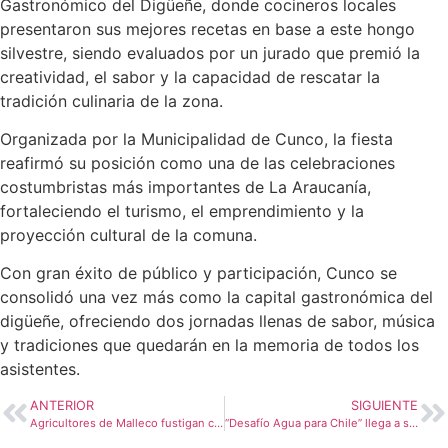
Gastronómico del Digüeñe, donde cocineros locales
presentaron sus mejores recetas en base a este hongo
silvestre, siendo evaluados por un jurado que premió la
creatividad, el sabor y la capacidad de rescatar la
tradición culinaria de la zona.
Organizada por la Municipalidad de Cunco, la fiesta
reafirmó su posición como una de las celebraciones
costumbristas más importantes de La Araucanía,
fortaleciendo el turismo, el emprendimiento y la
proyección cultural de la comuna.
Con gran éxito de público y participación, Cunco se
consolidó una vez más como la capital gastronómica del
digüeñe, ofreciendo dos jornadas llenas de sabor, música
y tradiciones que quedarán en la memoria de todos los
asistentes.
ANTERIOR
SIGUIENTE
Agricultores de Malleco fustigan cifras de atentados: «Es una mirada simplista, desde la ciudad. Hay un temor vigente en el sector rural»
“Desafío Agua para Chile” llega a su proyecto n°100, con nueva iniciativa que llevará agua a 25 familias de Collipulli